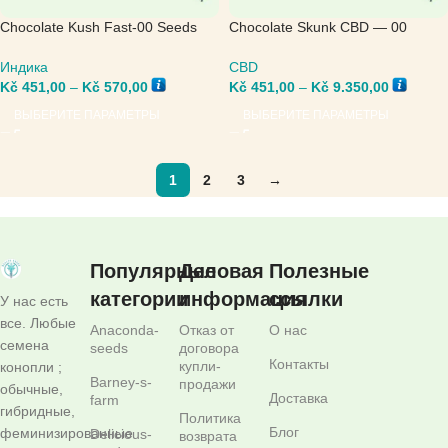
Chocolate Kush Fast-00 Seeds
Chocolate Skunk CBD — 00
Bank
Seeds Bank
Индика
CBD
Kč
451,00
–
Kč
570,00
Kč
451,00
–
Kč
9.350,00
ВЫБЕРИТЕ ПАРАМЕТРЫ
ВЫБЕРИТЕ ПАРАМЕТРЫ
1
2
3
→
Популярные
Деловая
Полезные
категории
информация
ссылки
У нас есть
все. Любые
Anaconda-
Отказ от
О нас
семена
seeds
договора
Контакты
купли-
конопли ;
Barney-s-
продажи
обычные,
Доставка
farm
гибридные,
Политика
Блог
феминизированные
Delicious-
возврата