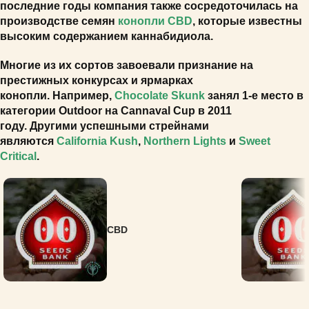
последние годы компания также сосредоточилась на
производстве семян
конопли CBD
, которые известны
высоким содержанием каннабидиола.
Многие из их сортов завоевали признание на
престижных конкурсах и ярмарках
конопли.
Например,
Chocolate Skunk
занял 1-е место в
категории Outdoor на Cannaval Cup в 2011
году.
Другими успешными стрейнами
являются
California Kush
,
Northern Lights
и
Sweet
Critical
.
CBD