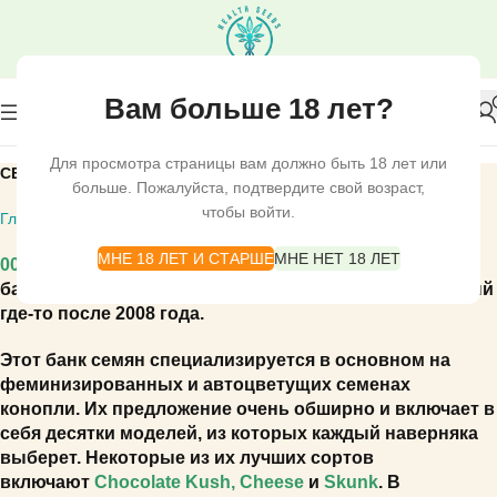
Вам больше 18 лет?
Для просмотра страницы вам должно быть 18 лет или
СЕМЕНА 00 BANK
больше. Пожалуйста, подтвердите свой возраст,
чтобы войти.
Главная
СЕМЕНА КОНОПЛИ
СЕМЕНА 00 BANK
МНЕ 18 ЛЕТ И СТАРШЕ
МНЕ НЕТ 18 ЛЕТ
00 Seeds Bank
- один из самых молодых испанских
банков семян, расположенный в Малаге и основанный
где-то после 2008 года.
Этот банк семян специализируется в основном на
феминизированных и автоцветущих семенах
конопли.
Их предложение очень обширно и включает в
себя десятки моделей, из которых каждый наверняка
выберет.
Некоторые из их лучших сортов
включают
Chocolate Kush
,
Cheese
и
Skunk
.
В