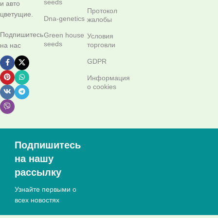
seeds
и авто
Протокол
цветущие.
Dna-genetics
жалобы
Подпишитесь
Green house
Условия
seeds
торговли
на нас
GDPR
Информация
о cookies
Подпишитесь
на нашу
рассылку
Узнайте первыми о
всех новостях