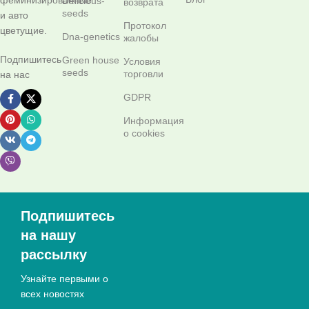
Delicious-
возврата
seeds
и авто
Протокол
цветущие.
Dna-genetics
жалобы
Подпишитесь
Green house
Условия
seeds
торговли
на нас
GDPR
Информация
о cookies
Подпишитесь
на нашу
рассылку
Узнайте первыми о
всех новостях