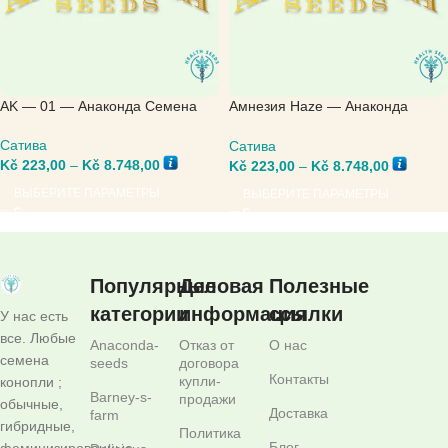
AK — 01 — Анаконда Семена
Амнезия Haze — Анаконда
Семена
Сатива
Сатива
Kč
223,00
–
Kč
8.748,00
Kč
223,00
–
Kč
8.748,00
ВЫБЕРИТЕ ПАРАМЕТРЫ
ВЫБЕРИТЕ ПАРАМЕТРЫ
Популярные
Деловая
Полезные
категории
информация
ссылки
У нас есть
все. Любые
Anaconda-
Отказ от
О нас
семена
seeds
договора
Контакты
купли-
конопли ;
Barney-s-
продажи
обычные,
Доставка
farm
гибридные,
Политика
Блог
феминизированные