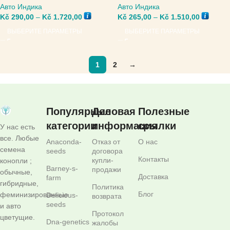
Авто Индика
Авто Индика
Kč
290,00
–
Kč
1.720,00
Kč
265,00
–
Kč
1.510,00
ВЫБЕРИТЕ ПАРАМЕТРЫ
ВЫБЕРИТЕ ПАРАМЕТРЫ
1
2
→
Популярные
Деловая
Полезные
категории
информация
ссылки
У нас есть
все. Любые
Anaconda-
Отказ от
О нас
семена
seeds
договора
Контакты
купли-
конопли ;
Barney-s-
продажи
обычные,
Доставка
farm
гибридные,
Политика
Блог
феминизированные
Delicious-
возврата
seeds
и авто
Протокол
цветущие.
Dna-genetics
жалобы