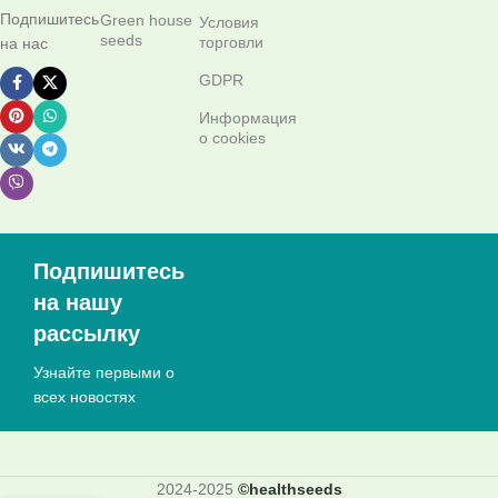
Подпишитесь
Green house
Условия
seeds
торговли
на нас
GDPR
Информация
о cookies
Подпишитесь
на нашу
рассылку
Узнайте первыми о
всех новостях
2024-2025
©healthseeds