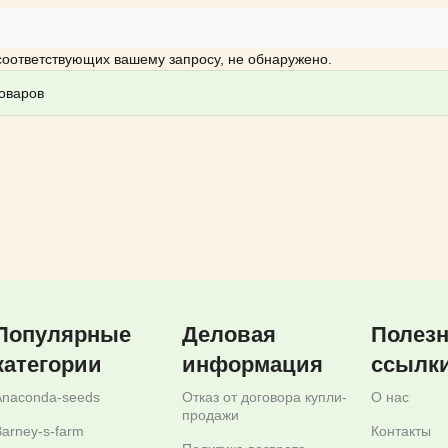
соответствующих вашему запросу, не обнаружено.
Популярные
Деловая
Полез
категории
информация
ссылк
Anaconda-seeds
Отказ от договора купли-
О нас
продажи
arney-s-farm
Контакты