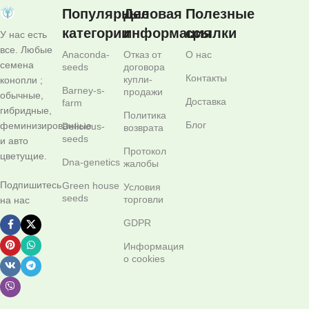
Популярные
Деловая
Полезные
категории
информация
ссылки
У нас есть
все. Любые
Anaconda-
Отказ от
О нас
семена
seeds
договора
Контакты
купли-
конопли ;
Barney-s-
продажи
обычные,
Доставка
farm
гибридные,
Политика
Блог
феминизированные
Delicious-
возврата
seeds
и авто
Протокол
цветущие.
Dna-genetics
жалобы
Подпишитесь
Green house
Условия
seeds
торговли
на нас
GDPR
Информация
о cookies