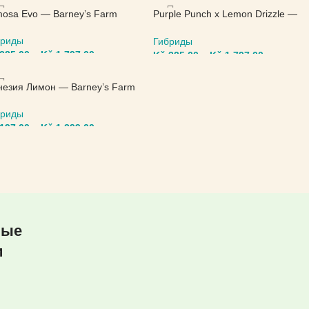
ЫБЕРИТЕ ПАРАМЕТРЫ
ВЫБЕРИТЕ ПАРАМЕТРЫ
osa Evo — Barney’s Farm
Purple Punch x Lemon Drizzle —
Barney’s Farm
бриды
Гибриды
285,00
–
Kč
1.797,00
Kč
325,00
–
Kč
1.797,00
ЫБЕРИТЕ ПАРАМЕТРЫ
ВЫБЕРИТЕ ПАРАМЕТРЫ
езия Лимон — Barney’s Farm
бриды
197,00
–
Kč
1.299,00
ЫБЕРИТЕ ПАРАМЕТРЫ
ные
и