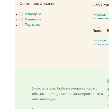
ВЫБЕРИ
Состояние Запасов
Gary Payt
В продаже
Гибриды
В наличии
Kč
325,00
Под заказ
ВЫБЕРИ
Runtz — B
Гибриды
Kč
350,00
ВЫБЕРИ
У нас есть все. Любые семена конопли ;
обычные, гибридные, феминизированные и
авто цветущие.
B