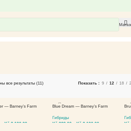
Магаз
ны все результаты (11)
Показать
9
12
18
ter — Barney’s Farm
Blue Dream — Barney’s Farm
Bru
Гибриды
Ги
–
Kč
2.190,00
Kč
339,00
–
Kč
2.190,00
Kč