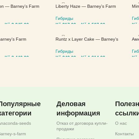
ТЕ ПАРАМЕТРЫ
ВЫБЕРИТЕ ПАРАМЕТРЫ
В
on — Barney’s Farm
Liberty Haze — Barney’s Farm
Mim
Гибриды
Ги
–
Kč
2.245,00
Kč
217,00
–
Kč
1.567,00
Kč
ТЕ ПАРАМЕТРЫ
ВЫБЕРИТЕ ПАРАМЕТРЫ
В
arney’s Farm
Runtz x Layer Cake — Barney’s
Амн
Farm
Ги
Гибриды
–
Kč
2.440,00
Kč
Kč
343,00
–
Kč
1.914,00
ТЕ ПАРАМЕТРЫ
В
ВЫБЕРИТЕ ПАРАМЕТРЫ
Популярные
Деловая
Полез
категории
информация
ссылк
Anaconda-seeds
Отказ от договора купли-
О нас
продажи
arney-s-farm
Контакты