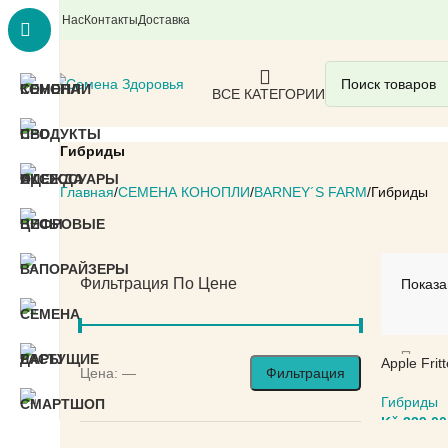
О Нас
Контакты
Доставка
ВСЕ КАТЕГОРИИ
Гибриды
Главная
СЕМЕНА КОНОПЛИ
BARNEY´S FARM
Гибриды
Фильтрация По Цене
Показа
Apple Frit
Цена:
—
Фильтрация
Гибриды
Kč
339,00