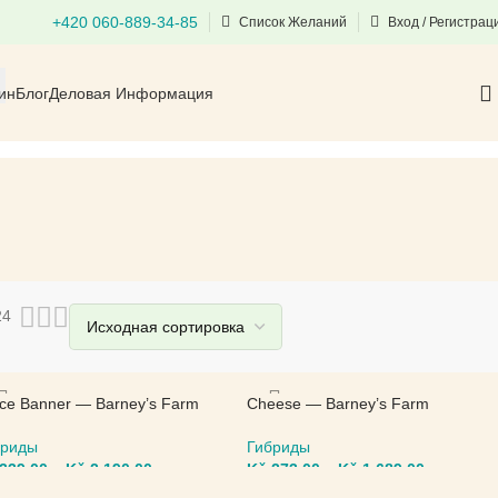
+420 060-889-34-85
Список Желаний
Вход / Регистрац
ин
Блог
Деловая Информация
24
ce Banner — Barney’s Farm
Cheese — Barney’s Farm
бриды
Гибриды
339,00
–
Kč
2.190,00
Kč
273,00
–
Kč
1.689,00