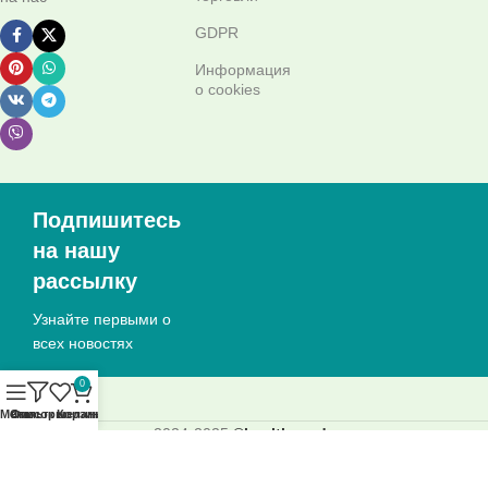
GDPR
Информация
о cookies
Подпишитесь
на нашу
рассылку
Узнайте первыми о
всех новостях
0
Меню
Список желаний
Фильтры
Корзина
2024-2025
©healthseeds