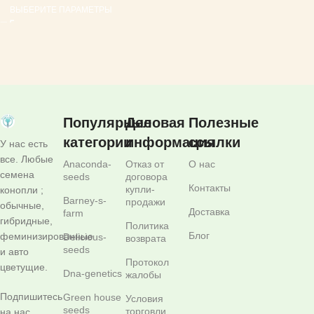
ВЫБЕРИТЕ ПАРАМЕТРЫ
Популярные
Деловая
Полезные
категории
информация
ссылки
У нас есть
все. Любые
Anaconda-
Отказ от
О нас
семена
seeds
договора
Контакты
купли-
конопли ;
Barney-s-
продажи
обычные,
Доставка
farm
гибридные,
Политика
Блог
феминизированные
Delicious-
возврата
seeds
и авто
Протокол
цветущие.
Dna-genetics
жалобы
Подпишитесь
Green house
Условия
seeds
торговли
на нас