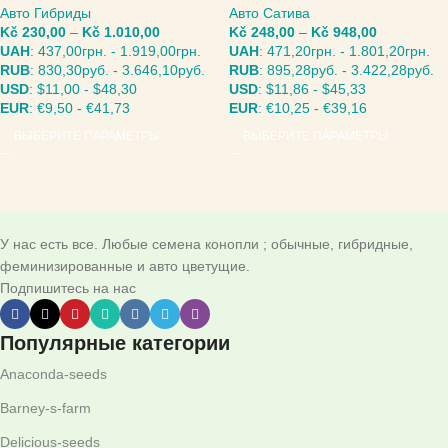
Авто Гибриды
Авто Сатива
Kč
230,00
–
Kč
1.010,00
Kč
248,00
–
Kč
948,00
UAH
:
437,00грн.
-
1.919,00грн.
UAH
:
471,20грн.
-
1.801,20грн.
RUB
:
830,30руб.
-
3.646,10руб.
RUB
:
895,28руб.
-
3.422,28руб.
USD
:
$11,00
-
$48,30
USD
:
$11,86
-
$45,33
EUR
:
€9,50
-
€41,73
EUR
:
€10,25
-
€39,16
ВЫБЕРИТЕ ПАРАМЕТРЫ
ВЫБЕРИТЕ ПАРАМЕТРЫ
У нас есть все. Любые семена конопли ; обычные, гибридные,
феминизированные и авто цветущие.
Подпишитесь на нас
Популярные категории
Anaconda-seeds
Barney-s-farm
Delicious-seeds