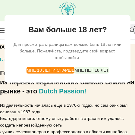
Вам больше 18 лет?
Для просмотра страницы вам должно быть 18 лет или
DUTCH PASSION
больше. Пожалуйста, подтвердите свой возраст,
чтобы войти.
Главная
СЕМЕНА КОНОПЛИ
DUTCH PASSION
МНЕ 18 ЛЕТ И СТАРШЕ
МНЕ НЕТ 18 ЛЕТ
Голландская компания, ставшая одним
из первых европейских банков семян на
рынке - это
Dutch Passion!
Их деятельность началась еще в 1970-х годах, но сам банк был
основан в 1987 году.
Благодаря многолетнему опыту работы в отрасли им удалось
создать непревзойденную сеть
лучших селекционеров и профессионалов в области каннабиса.