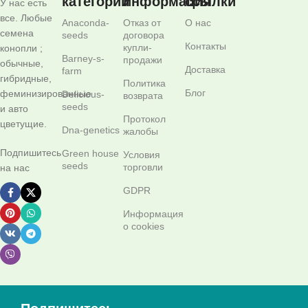
категории
информация
ссылки
У нас есть
все. Любые
Anaconda-
Отказ от
О нас
семена
seeds
договора
Контакты
купли-
конопли ;
Barney-s-
продажи
обычные,
Доставка
farm
гибридные,
Политика
Блог
феминизированные
Delicious-
возврата
seeds
и авто
Протокол
цветущие.
Dna-genetics
жалобы
Подпишитесь
Green house
Условия
seeds
торговли
на нас
GDPR
Информация
о cookies