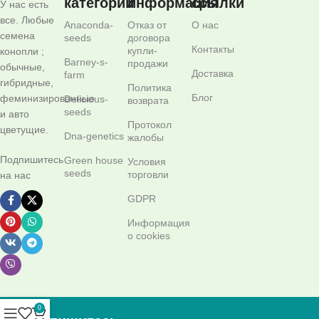
категории
информация
ссылки
У нас есть
все. Любые
Anaconda-
Отказ от
О нас
семена
seeds
договора
Контакты
купли-
конопли ;
Barney-s-
продажи
обычные,
Доставка
farm
гибридные,
Политика
Блог
феминизированные
Delicious-
возврата
seeds
и авто
Протокол
цветущие.
Dna-genetics
жалобы
Подпишитесь
Green house
Условия
seeds
торговли
на нас
GDPR
Информация
о cookies
0