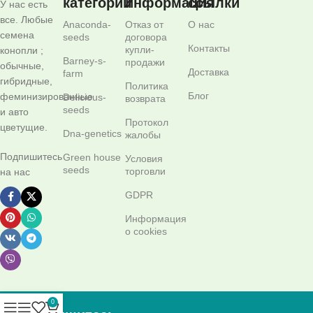
категории
информация
ссылки
У нас есть
все. Любые
Anaconda-
Отказ от
О нас
семена
seeds
договора
Контакты
купли-
конопли ;
Barney-s-
продажи
обычные,
Доставка
farm
гибридные,
Политика
Блог
феминизированные
Delicious-
возврата
seeds
и авто
Протокол
цветущие.
Dna-genetics
жалобы
Подпишитесь
Green house
Условия
seeds
торговли
на нас
GDPR
Информация
о cookies
0