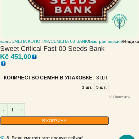
ная
СЕМЕНА КОНОПЛИ
СЕМЕНА 00 BANK
Быстрая версия
Индика
Sweet Critical Fast-00 Seeds Bank
Kč
451,00
КОЛИЧЕСТВО СЕМЯН В УПАКОВКЕ
3 ШТ.
3 шт.
5 шт.
Очистить
В КОРЗИНУ
8
Люди смотрят этот продукт сейчас!