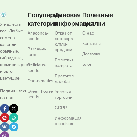
Популярные
Деловая
Полезные
категории
информация
ссылки
У нас есть
все. Любые
Anaconda-
Отказ от
О нас
семена
seeds
договора
Контакты
купли-
конопли ;
Barney-s-
продажи
обычные,
Доставка
farm
гибридные,
Политика
Блог
феминизированные
Delicious-
возврата
seeds
и авто
Протокол
цветущие.
Dna-genetics
жалобы
Подпишитесь
Green house
Условия
seeds
торговли
на нас
GDPR
Информация
о cookies