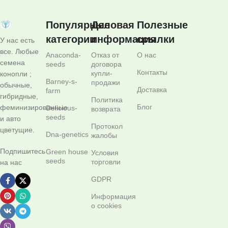
Популярные
Деловая
Полезные
категории
информация
ссылки
У нас есть
все. Любые
Anaconda-
Отказ от
О нас
семена
seeds
договора
Контакты
купли-
конопли ;
Barney-s-
продажи
обычные,
Доставка
farm
гибридные,
Политика
Блог
феминизированные
Delicious-
возврата
seeds
и авто
Протокол
цветущие.
Dna-genetics
жалобы
Подпишитесь
Green house
Условия
seeds
торговли
на нас
GDPR
Информация
о cookies