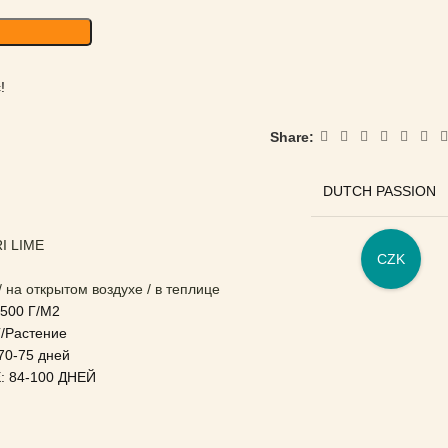
!
Share:
DUTCH PASSION
I LIME
CZK
 на открытом воздухе / в теплице
00 Г/М2
/Растение
0-75 дней
 84-100 ДНЕЙ