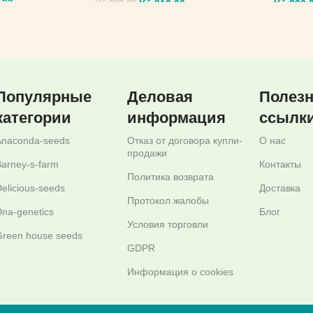
,00
Kč
810,00
Kč
290,
Kč
990,00
МЕТРЫ
ВЫБЕРИТЕ ПАРАМЕТРЫ
ВЫБЕР
Популярные
Деловая
Полез
категории
информация
ссылк
Anaconda-seeds
Отказ от договора купли-
О нас
продажи
arney-s-farm
Контакты
Политика возврата
elicious-seeds
Доставка
Протокол жалобы
na-genetics
Блог
Условия торговли
reen house seeds
GDPR
Информация о cookies