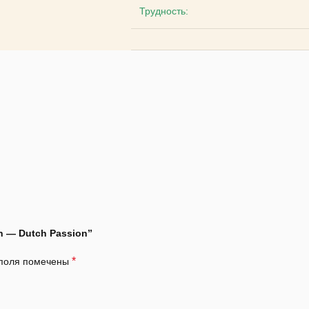
Трудность:
n — Dutch Passion”
*
 поля помечены