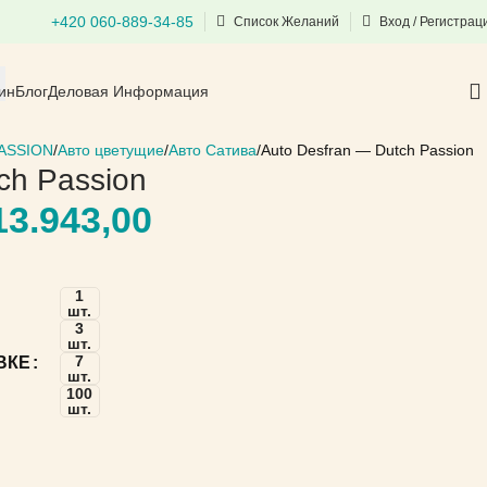
+420 060-889-34-85
Список Желаний
Вход / Регистрац
ин
Блог
Деловая Информация
ASSION
Авто цветущие
Авто Сатива
Auto Desfran — Dutch Passion
ch Passion
3.943,00
1
шт.
3
шт.
7
ВКЕ
шт.
100
шт.