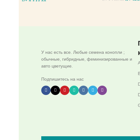
Kč
710
Kč
3.144,00
Kč
1.503,00
ВЫБЕРИТЕ ПАРА
ВЫБЕРИТЕ ПАРАМЕТРЫ
У нас есть все. Любые семена конопли ;
обычные, гибридные, феминизированные и
авто цветущие.
B
Подпишитесь на нас
D
D
G