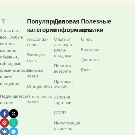
Популярные
Деловая
Полезные
категории
информация
ссылки
У нас есть
все. Любые
Anaconda-
Отказ от
О нас
семена
seeds
договора
Контакты
купли-
конопли ;
Barney-s-
продажи
обычные,
Доставка
farm
гибридные,
Политика
Блог
феминизированные
Delicious-
возврата
seeds
и авто
Протокол
цветущие.
Dna-genetics
жалобы
Подпишитесь
Green house
Условия
seeds
торговли
на нас
GDPR
Информация
о cookies