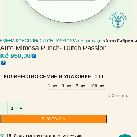
ЕМЕНА КОНОПЛИ
DUTCH PASSION
Авто цветущие
Авто Гибриды
Auto Mimosa Punch- Dutch Passion
Kč
950,00
КОЛИЧЕСТВО СЕМЯН В УПАКОВКЕ
3 ШТ.
1 шт.
3 шт.
7 шт.
100 шт.
Очистить
В КОРЗИНУ
15
Люди смотрят этот продукт сейчас!