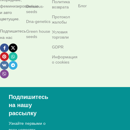
Политика
Блог
феминизированные
Delicious-
возврата
seeds
и авто
Протокол
цветущие.
Dna-genetics
жалобы
Подпишитесь
Green house
Условия
seeds
торговли
на нас
GDPR
Информация
о cookies
Подпишитесь
на нашу
рассылку
Узнайте первыми о
всех новостях