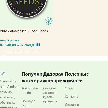
Auto Zamaldelica — Ace Seeds
Авто Сатива
Kč
248,00
–
Kč
948,00
ВЫБЕРИТЕ ПАРАМЕТРЫ
Популярные
Деловая
Полезные
категории
информация
ссылки
У нас есть
все. Любые
Anaconda-
Отказ от
О нас
семена
seeds
договора
Контакты
купли-
конопли ;
Barney-s-
продажи
обычные,
Доставка
farm
гибридные,