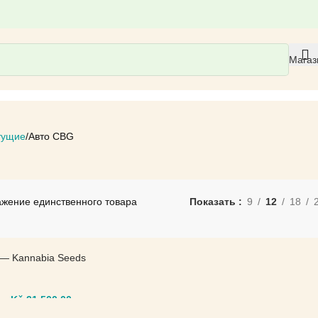
Магаз
тущие
Авто CBG
жение единственного товара
Показать
9
12
18
 — Kannabia Seeds
–
Kč
21.500,00