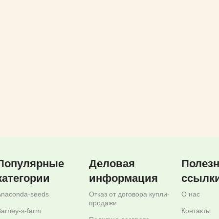
ТЕ ПАРАМЕТРЫ
Популярные
Деловая
Полез
категории
информация
ссылк
Anaconda-seeds
Отказ от договора купли-
О нас
продажи
arney-s-farm
Контакты