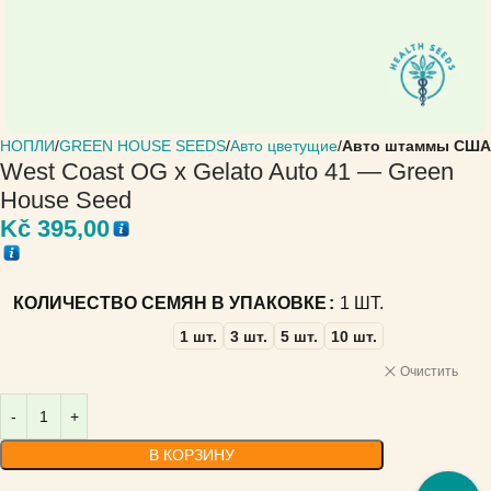
ОНОПЛИ
GREEN HOUSE SEEDS
Авто цветущие
Авто штаммы США
West Coast OG x Gelato Auto 41 — Green
House Seed
Kč
395,00
КОЛИЧЕСТВО СЕМЯН В УПАКОВКЕ
1 ШТ.
1 шт.
3 шт.
5 шт.
10 шт.
Очистить
В КОРЗИНУ