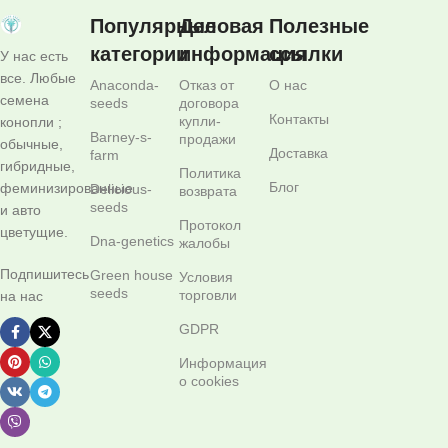
Популярные
Деловая
Полезные
категории
информация
ссылки
У нас есть
все. Любые
Anaconda-
Отказ от
О нас
семена
seeds
договора
Контакты
купли-
конопли ;
Barney-s-
продажи
обычные,
Доставка
farm
гибридные,
Политика
Блог
феминизированные
Delicious-
возврата
seeds
и авто
Протокол
цветущие.
Dna-genetics
жалобы
Подпишитесь
Green house
Условия
seeds
торговли
на нас
GDPR
Информация
о cookies