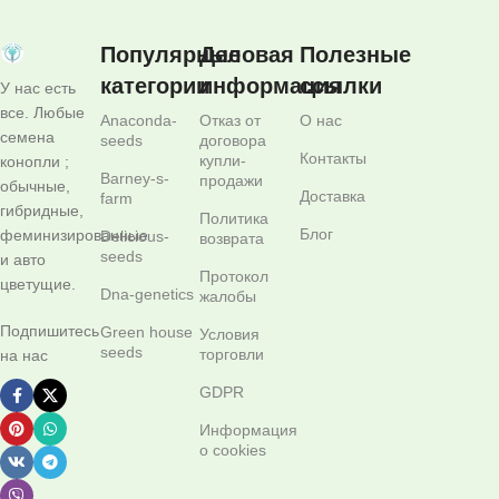
Популярные
Деловая
Полезные
категории
информация
ссылки
У нас есть
все. Любые
Anaconda-
Отказ от
О нас
семена
seeds
договора
Контакты
купли-
конопли ;
Barney-s-
продажи
обычные,
Доставка
farm
гибридные,
Политика
Блог
феминизированные
Delicious-
возврата
seeds
и авто
Протокол
цветущие.
Dna-genetics
жалобы
Подпишитесь
Green house
Условия
seeds
торговли
на нас
GDPR
Информация
о cookies