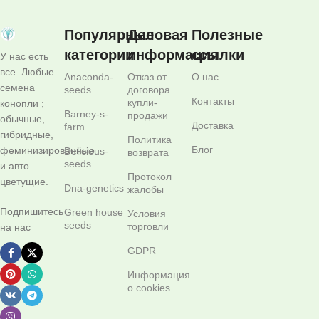
Популярные
Деловая
Полезные
категории
информация
ссылки
У нас есть
все. Любые
Anaconda-
Отказ от
О нас
семена
seeds
договора
Контакты
купли-
конопли ;
Barney-s-
продажи
обычные,
Доставка
farm
гибридные,
Политика
Блог
феминизированные
Delicious-
возврата
seeds
и авто
Протокол
цветущие.
Dna-genetics
жалобы
Подпишитесь
Green house
Условия
seeds
торговли
на нас
GDPR
Информация
о cookies