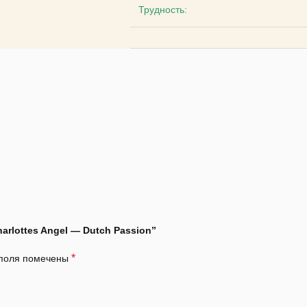
Трудность:
arlottes Angel — Dutch Passion”
*
 поля помечены