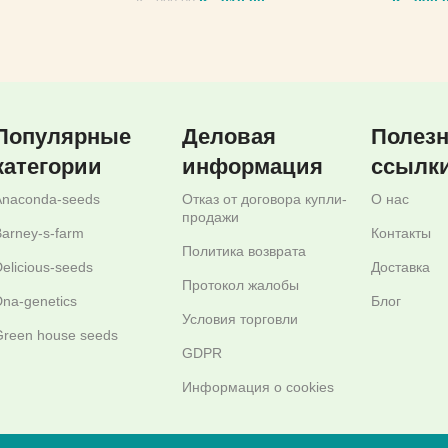
,00
Kč
810,00
Kč
290,
Kč
990,00
МЕТРЫ
ВЫБЕРИТЕ ПАРАМЕТРЫ
ВЫБЕР
Популярные
Деловая
Полез
категории
информация
ссылк
Anaconda-seeds
Отказ от договора купли-
О нас
продажи
arney-s-farm
Контакты
Политика возврата
elicious-seeds
Доставка
Протокол жалобы
na-genetics
Блог
Условия торговли
reen house seeds
GDPR
Информация о cookies