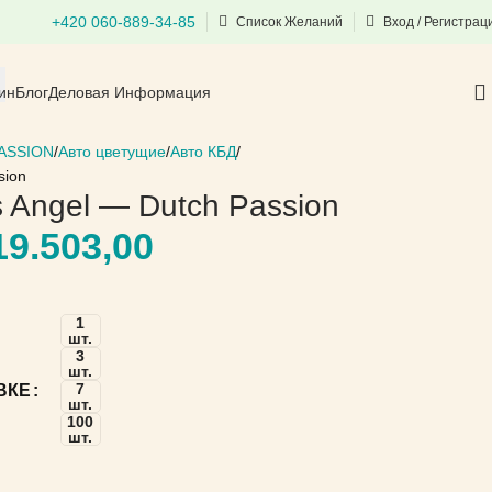
+420 060-889-34-85
Список Желаний
Вход / Регистрац
ин
Блог
Деловая Информация
ASSION
Авто цветущие
Авто КБД
sion
s Angel — Dutch Passion
9.503,00
1
шт.
3
шт.
7
ВКЕ
шт.
100
шт.