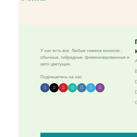
Kč
710
Kč
3.144,00
Kč
1.503,00
ВЫБЕРИТЕ ПАРА
ВЫБЕРИТЕ ПАРАМЕТРЫ
У нас есть все. Любые семена конопли ;
обычные, гибридные, феминизированные и
авто цветущие.
B
Подпишитесь на нас
D
D
G