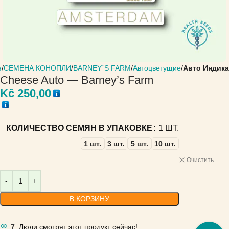
я
СЕМЕНА КОНОПЛИ
BARNEY´S FARM
Автоцветущие
Авто Индика
Cheese Auto — Barney’s Farm
Kč
250,00
КОЛИЧЕСТВО СЕМЯН В УПАКОВКЕ
1 ШТ.
1 шт.
3 шт.
5 шт.
10 шт.
Очистить
В КОРЗИНУ
7
Люди смотрят этот продукт сейчас!