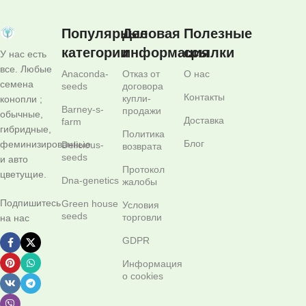
Популярные
Деловая
Полезные
категории
информация
ссылки
У нас есть
все. Любые
Anaconda-
Отказ от
О нас
семена
seeds
договора
Контакты
купли-
конопли ;
Barney-s-
продажи
обычные,
Доставка
farm
гибридные,
Политика
Блог
феминизированные
Delicious-
возврата
seeds
и авто
Протокол
цветущие.
Dna-genetics
жалобы
Подпишитесь
Green house
Условия
seeds
торговли
на нас
GDPR
Информация
о cookies