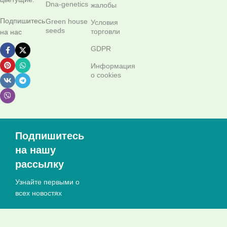
Dna-genetics
жалобы
Подпишитесь
Green house
Условия
seeds
торговли
на нас
GDPR
Информация
о cookies
Подпишитесь
на нашу
рассылку
Узнайте первыми о
всех новостях