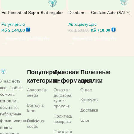
Ed Rosenthal Super Bud regular
Dinafem — Cookies Auto (SALE)
— Sensi Seeds
Автоцветущие
Регулярные
Kč
710,00
Kč
3.144,00
Kč
1.503,00
ВЫБЕРИТЕ ПАРАМЕТРЫ
ВЫБЕРИТЕ ПАРАМЕТРЫ
Популярные
Деловая
Полезные
категории
информация
ссылки
У нас есть
все. Любые
Anaconda-
Отказ от
О нас
семена
seeds
договора
Контакты
купли-
конопли ;
Barney-s-
продажи
обычные,
Доставка
farm
гибридные,
Политика
Блог
феминизированные
Delicious-
возврата
seeds
и авто
Протокол
цветущие.