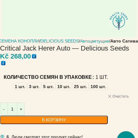
СЕМЕНА КОНОПЛИ
DELICIOUS SEEDS
Автоцветущие
Авто Сатива
Critical Jack Herer Auto — Delicious Seeds
Kč
268,00
КОЛИЧЕСТВО СЕМЯН В УПАКОВКЕ
1 ШТ.
1 шт.
3 шт.
5 шт.
10 шт.
25 шт.
100 шт.
Очистить
В КОРЗИНУ
6
Люди смотрят этот продукт сейчас!