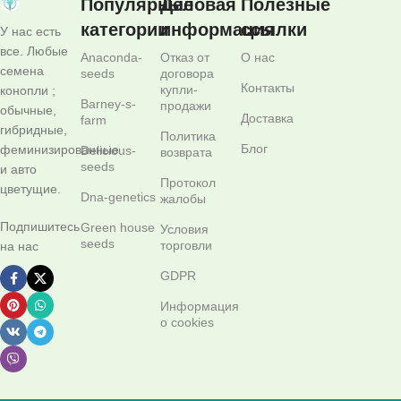
Популярные
Деловая
Полезные
категории
информация
ссылки
У нас есть
все. Любые
Anaconda-
Отказ от
О нас
семена
seeds
договора
Контакты
купли-
конопли ;
Barney-s-
продажи
обычные,
Доставка
farm
гибридные,
Политика
Блог
феминизированные
Delicious-
возврата
seeds
и авто
Протокол
цветущие.
Dna-genetics
жалобы
Подпишитесь
Green house
Условия
seeds
торговли
на нас
GDPR
Информация
о cookies