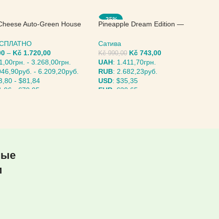
-25%
Cheese Auto-Green House
Pineapple Dream Edition —
Kannabia Seeds
БЕСПЛАТНО
Сатива
00
–
Kč
1.720,00
Kč
743,00
Kč
990,00
1,00грн.
-
3.268,00грн.
UAH
:
1.411,70грн.
046,90руб.
-
6.209,20руб.
RUB
:
2.682,23руб.
3,80
-
$81,84
USD
:
$35,35
1,96
-
€70,95
EUR
:
€30,65
ИТЕ ПАРАМЕТРЫ
ВЫБЕРИТЕ ПАРАМЕТРЫ
ные
и