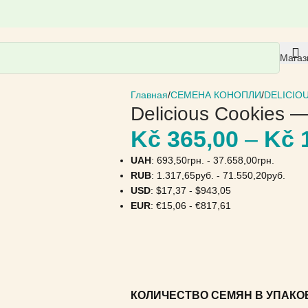
Магаз
Главная
СЕМЕНА КОНОПЛИ
DELICIO
Delicious Cookies —
Kč
365,00
–
Kč
1
UAH
:
693,50грн.
-
37.658,00грн.
RUB
:
1.317,65руб.
-
71.550,20руб.
USD
:
$17,37
-
$943,05
EUR
:
€15,06
-
€817,61
КОЛИЧЕСТВО СЕМЯН В УПАКО