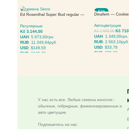
-53%
Dinafem — Cookie
Ed Rosenthal Super Bud regular —
Sensi Seeds
Автоцветущие
Регулярные
Kč
710
Kč
3.144,00
Kč
1.503,00
UAH
:
1.349,00грн.
UAH
:
5.973,60грн.
RUB
:
2.563,10руб.
RUB
:
11.349,84руб.
USD
:
$33,78
USD
:
$149,59
EUR
:
€29,29
EUR
:
€129,70
ВЫБЕРИТЕ ПАРА
ВЫБЕРИТЕ ПАРАМЕТРЫ
У нас есть все. Любые семена конопли ;
обычные, гибридные, феминизированные и
авто цветущие.
B
Подпишитесь на нас
D