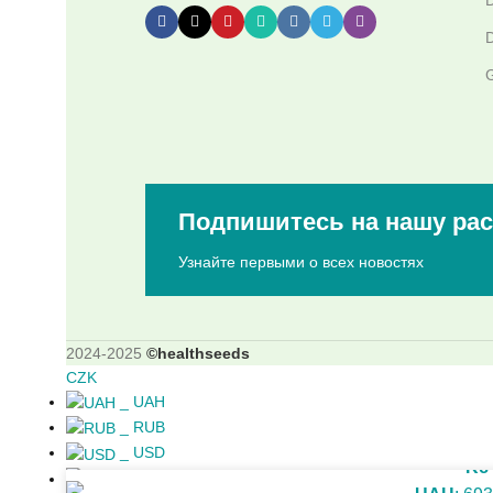
D
G
Подпишитесь на нашу ра
Узнайте первыми о всех новостях
2024-2025
©healthseeds
CZK
_
UAH
_
RUB
_
USD
Kč
_
CZK