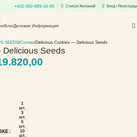
+420 060-889-34-85
Список Желаний
Вход / Регистрац
ин
Блог
Деловая Информация
US SEEDS
Сатива
Delicious Cookies — Delicious Seeds
 Delicious Seeds
9.820,00
1
шт.
3
шт.
5
шт.
10
ВКЕ
шт.