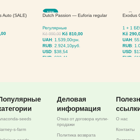
-18%
s Auto (SALE)
Dutch Passion — Euforia regular
Exodus 
(SALE)
Seed
Регулярные
1 + 1 
,00
Kč
810,00
Kč
290,
Kč
990,00
UAH
:
1.539,00грн.
UAH
:
55
RUB
:
2.924,10руб.
RUB
:
1.
USD
:
$38,54
USD
:
$1
EUR
:
€33,41
EUR
:
€1
МЕТРЫ
ВЫБЕРИТЕ ПАРАМЕТРЫ
ВЫБЕР
Популярные
Деловая
Полез
категории
информация
ссылк
Anaconda-seeds
Отказ от договора купли-
О нас
продажи
arney-s-farm
Контакты
Политика возврата
elicious-seeds
Доставка