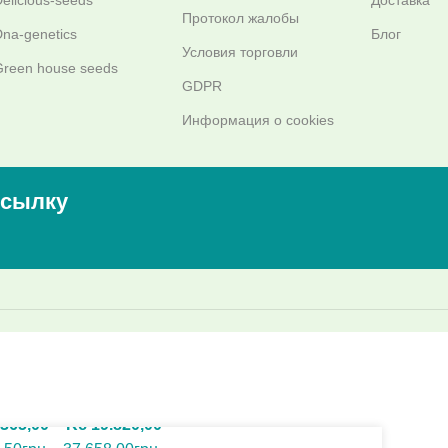
Протокол жалобы
na-genetics
Блог
Условия торговли
reen house seeds
GDPR
Информация о cookies
ссылку
365,00
–
Kč
19.820,00