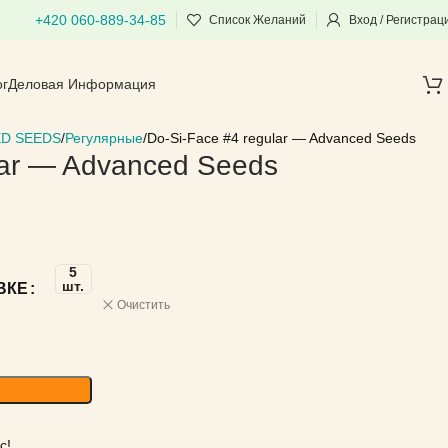
+420 060-889-34-85
Список Желаний
Вход / Регистрац
ог
Деловая Информация
D SEEDS
Регулярные
Do-Si-Face #4 regular — Advanced Seeds
lar — Advanced Seeds
5
шт.
ВКЕ
Очистить
с!