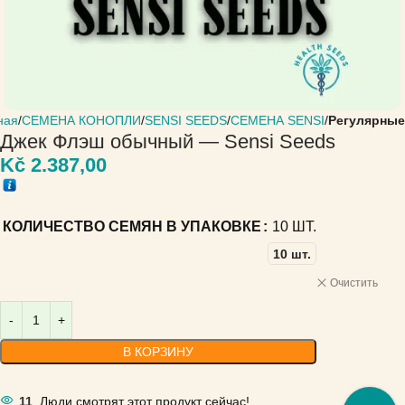
ная
СЕМЕНА КОНОПЛИ
SENSI SEEDS
СЕМЕНА SENSI
Регулярные
Джек Флэш обычный — Sensi Seeds
Kč
2.387,00
КОЛИЧЕСТВО СЕМЯН В УПАКОВКЕ
10 ШТ.
10 шт.
Очистить
В КОРЗИНУ
11
Люди смотрят этот продукт сейчас!