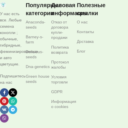
Популярные
Деловая
Полезные
категории
информация
ссылки
У нас есть
все. Любые
Anaconda-
Отказ от
О нас
семена
seeds
договора
Контакты
купли-
конопли ;
Barney-s-
продажи
обычные,
Доставка
farm
гибридные,
Политика
Блог
феминизированные
Delicious-
возврата
seeds
и авто
Протокол
цветущие.
Dna-genetics
жалобы
Подпишитесь
Green house
Условия
seeds
торговли
на нас
GDPR
Информация
о cookies