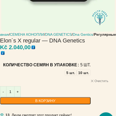
авная
СЕМЕНА КОНОПЛИ
DNA GENETICS
Dna Gentics
Регулярные
Elon´s X regular — DNA Genetics
Kč
2.040,00
КОЛИЧЕСТВО СЕМЯН В УПАКОВКЕ
5 ШТ.
5 шт.
10 шт.
Очистить
В КОРЗИНУ
13
Люди смотрят этот продукт сейчас!