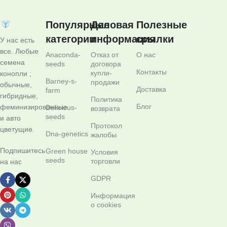
Популярные
Деловая
Полезные
категории
информация
ссылки
У нас есть
все. Любые
Anaconda-
Отказ от
О нас
семена
seeds
договора
Контакты
купли-
конопли ;
Barney-s-
продажи
обычные,
Доставка
farm
гибридные,
Политика
Блог
феминизированные
Delicious-
возврата
seeds
и авто
Протокол
цветущие.
Dna-genetics
жалобы
Подпишитесь
Green house
Условия
seeds
торговли
на нас
GDPR
Информация
о cookies