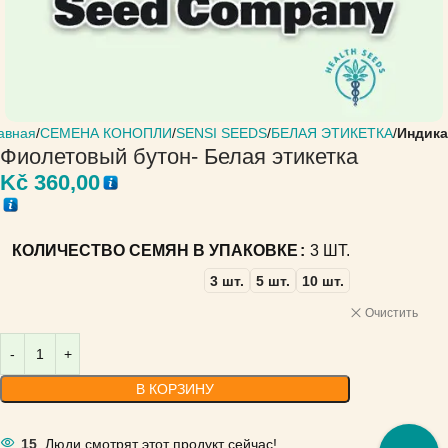
авная
СЕМЕНА КОНОПЛИ
SENSI SEEDS
БЕЛАЯ ЭТИКЕТКА
Индика
Фиолетовый бутон- Белая этикетка
Kč
360,00
КОЛИЧЕСТВО СЕМЯН В УПАКОВКЕ
3 ШТ.
3 шт.
5 шт.
10 шт.
Очистить
В КОРЗИНУ
15
Люди смотрят этот продукт сейчас!