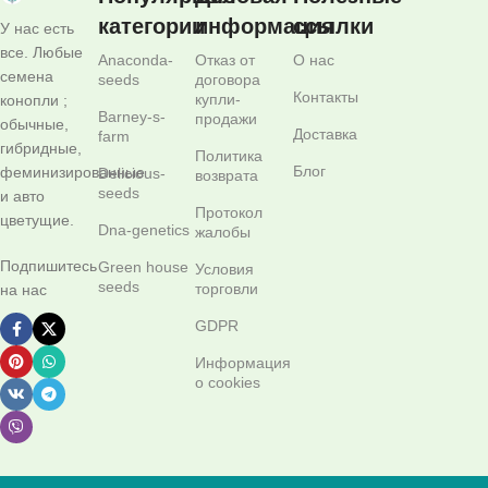
категории
информация
ссылки
У нас есть
все. Любые
Anaconda-
Отказ от
О нас
семена
seeds
договора
Контакты
купли-
конопли ;
Barney-s-
продажи
обычные,
Доставка
farm
гибридные,
Политика
Блог
феминизированные
Delicious-
возврата
seeds
и авто
Протокол
цветущие.
Dna-genetics
жалобы
Подпишитесь
Green house
Условия
seeds
торговли
на нас
GDPR
Информация
о cookies