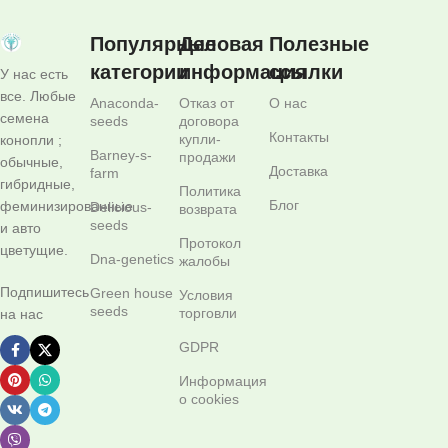
Популярные
Деловая
Полезные
категории
информация
ссылки
У нас есть
все. Любые
Anaconda-
Отказ от
О нас
семена
seeds
договора
Контакты
купли-
конопли ;
Barney-s-
продажи
обычные,
Доставка
farm
гибридные,
Политика
Блог
феминизированные
Delicious-
возврата
seeds
и авто
Протокол
цветущие.
Dna-genetics
жалобы
Подпишитесь
Green house
Условия
seeds
торговли
на нас
GDPR
Информация
о cookies