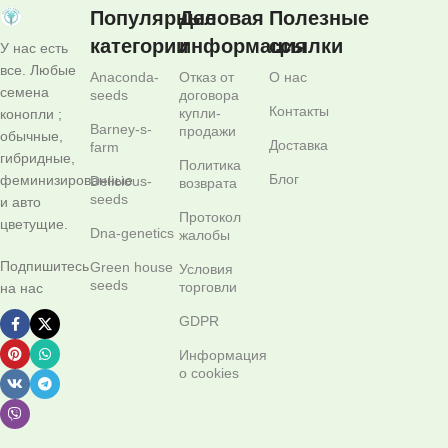
Популярные
Деловая
Полезные
категории
информация
ссылки
У нас есть
все. Любые
Anaconda-
Отказ от
О нас
семена
seeds
договора
Контакты
купли-
конопли ;
Barney-s-
продажи
обычные,
Доставка
farm
гибридные,
Политика
Блог
феминизированные
Delicious-
возврата
seeds
и авто
Протокол
цветущие.
Dna-genetics
жалобы
Подпишитесь
Green house
Условия
seeds
торговли
на нас
GDPR
Информация
о cookies