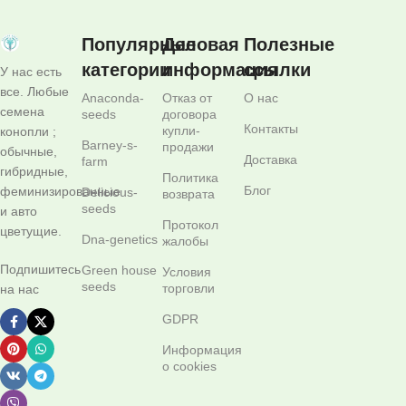
Популярные
Деловая
Полезные
категории
информация
ссылки
У нас есть
все. Любые
Anaconda-
Отказ от
О нас
семена
seeds
договора
Контакты
купли-
конопли ;
Barney-s-
продажи
обычные,
Доставка
farm
гибридные,
Политика
Блог
феминизированные
Delicious-
возврата
seeds
и авто
Протокол
цветущие.
Dna-genetics
жалобы
Подпишитесь
Green house
Условия
seeds
торговли
на нас
GDPR
Информация
о cookies