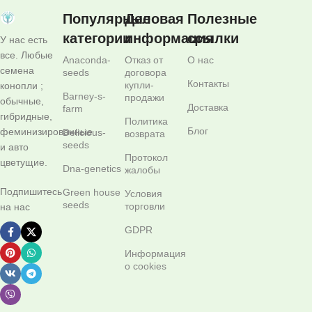
Популярные
Деловая
Полезные
категории
информация
ссылки
У нас есть
все. Любые
Anaconda-
Отказ от
О нас
семена
seeds
договора
Контакты
купли-
конопли ;
Barney-s-
продажи
обычные,
Доставка
farm
гибридные,
Политика
Блог
феминизированные
Delicious-
возврата
seeds
и авто
Протокол
цветущие.
Dna-genetics
жалобы
Подпишитесь
Green house
Условия
seeds
торговли
на нас
GDPR
Информация
о cookies