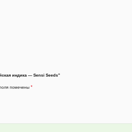
йская индика — Sensi Seeds”
*
 поля помечены