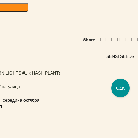
!
Share:
SENSI SEEDS
N LIGHTS #1 x HASH PLANT)
/ на улице
CZK
середина октября
Я