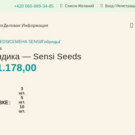
+420 060-889-34-85
Список Желаний
Вход / Регистрац
ог
Деловая Информация
EEDS
СЕМЕНА SENSI
Гибриды
s
дика — Sensi Seeds
.178,00
3
шт.
5
шт.
ВКЕ
10
шт.