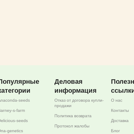
Популярные
Деловая
Полез
категории
информация
ссылк
Anaconda-seeds
Отказ от договора купли-
О нас
продажи
arney-s-farm
Контакты
Политика возврата
elicious-seeds
Доставка
Протокол жалобы
na-genetics
Блог