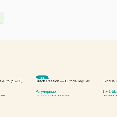
-18%
s Auto (SALE)
Dutch Passion — Euforia regular
Exodus 
(SALE)
Seed
Регулярные
1 + 1 
,00
Kč
810,00
Kč
290,
Kč
990,00
МЕТРЫ
ВЫБЕРИТЕ ПАРАМЕТРЫ
ВЫБЕР