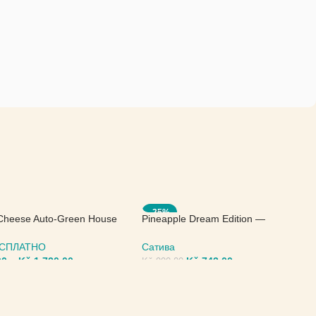
-25%
Cheese Auto-Green House
Pineapple Dream Edition —
Kannabia Seeds
БЕСПЛАТНО
Сатива
00
–
Kč
1.720,00
Kč
743,00
Kč
990,00
ИТЕ ПАРАМЕТРЫ
ВЫБЕРИТЕ ПАРАМЕТРЫ