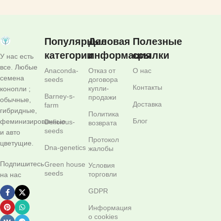
Популярные
Деловая
Полезные
категории
информация
ссылки
У нас есть
все. Любые
Anaconda-
Отказ от
О нас
семена
seeds
договора
Контакты
купли-
конопли ;
Barney-s-
продажи
обычные,
Доставка
farm
гибридные,
Политика
Блог
феминизированные
Delicious-
возврата
seeds
и авто
Протокол
цветущие.
Dna-genetics
жалобы
Подпишитесь
Green house
Условия
seeds
торговли
на нас
GDPR
Информация
о cookies