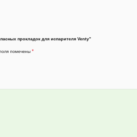
апасных прокладок для испарителя Venty”
*
 поля помечены