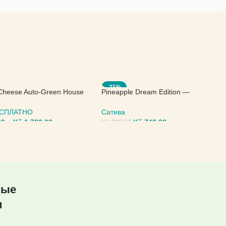
-25%
Cheese Auto-Green House
Pineapple Dream Edition —
Kannabia Seeds
БЕСПЛАТНО
Сатива
00
–
Kč
1.720,00
Kč
743,00
Kč
990,00
ИТЕ ПАРАМЕТРЫ
ВЫБЕРИТЕ ПАРАМЕТРЫ
ные
и