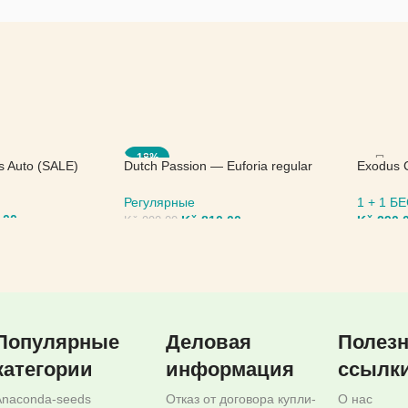
-18%
s Auto (SALE)
Dutch Passion — Euforia regular
Exodus 
(SALE)
Seed
Регулярные
1 + 1 
,00
Kč
810,00
Kč
290,
Kč
990,00
МЕТРЫ
ВЫБЕРИТЕ ПАРАМЕТРЫ
ВЫБЕР
Популярные
Деловая
Полез
категории
информация
ссылк
Anaconda-seeds
Отказ от договора купли-
О нас