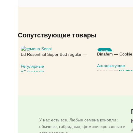
Сопутствующие товары
-53%
Dinafem — Cookie
Ed Rosenthal Super Bud regular —
Sensi Seeds
Автоцветущие
Регулярные
Kč
710
Kč
3.144,00
Kč
1.503,00
ВЫБЕРИТЕ ПАРА
ВЫБЕРИТЕ ПАРАМЕТРЫ
У нас есть все. Любые семена конопли ;
обычные, гибридные, феминизированные и
авто цветущие.