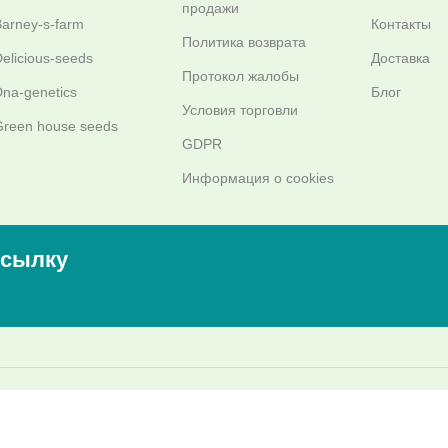
продажи
arney-s-farm
Контакты
Политика возврата
elicious-seeds
Доставка
Протокол жалобы
na-genetics
Блог
Условия торговли
reen house seeds
GDPR
Информация о cookies
ссылку