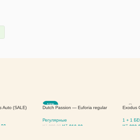
-18%
s Auto (SALE)
Dutch Passion — Euforia regular
Exodus 
(SALE)
Seed
Регулярные
1 + 1 
,00
Kč
810,00
Kč
290,
Kč
990,00
МЕТРЫ
ВЫБЕРИТЕ ПАРАМЕТРЫ
ВЫБЕР