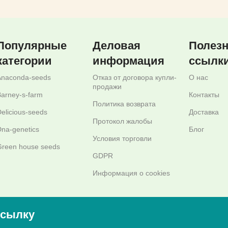
Популярные
Деловая
Полез
категории
информация
ссылк
Anaconda-seeds
Отказ от договора купли-
О нас
продажи
arney-s-farm
Контакты
Политика возврата
elicious-seeds
Доставка
Протокол жалобы
na-genetics
Блог
Условия торговли
reen house seeds
GDPR
Информация о cookies
ссылку