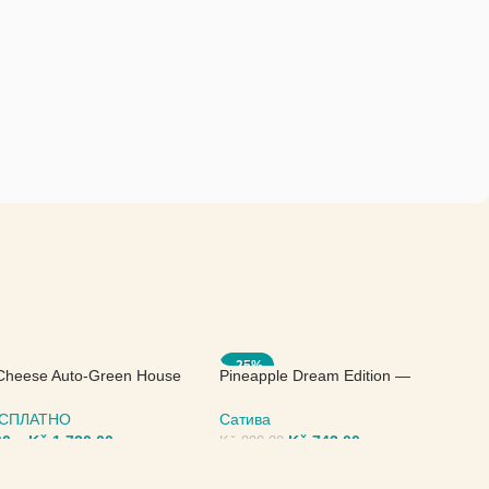
-25%
Cheese Auto-Green House
Pineapple Dream Edition —
Kannabia Seeds
БЕСПЛАТНО
Сатива
00
–
Kč
1.720,00
Kč
743,00
Kč
990,00
ИТЕ ПАРАМЕТРЫ
ВЫБЕРИТЕ ПАРАМЕТРЫ