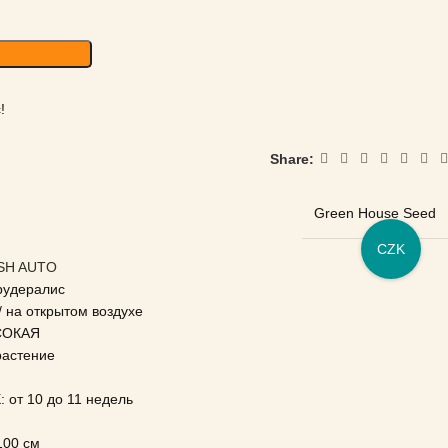
!
Share:
Green House Seed
CZK
USH AUTO
рудералис
на открытом воздухе
СОКАЯ
астение
т 10 до 11 недель
00 см