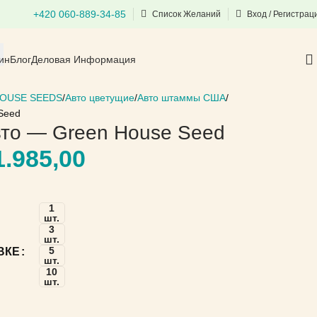
+420 060-889-34-85
Список Желаний
Вход / Регистрац
ин
Блог
Деловая Информация
OUSE SEEDS
Авто цветущие
Авто штаммы США
Seed
вто — Green House Seed
.985,00
1
шт.
3
шт.
5
ВКЕ
шт.
10
шт.