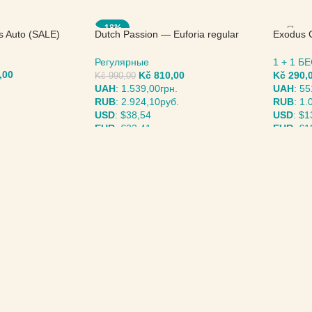
-18%
s Auto (SALE)
Dutch Passion — Euforia regular
Exodus 
(SALE)
Seed
Регулярные
1 + 1 
,00
Kč
810,00
Kč
290,
Kč
990,00
UAH
:
1.539,00грн.
UAH
:
55
RUB
:
2.924,10руб.
RUB
:
1.
USD
:
$38,54
USD
:
$1
EUR
:
€33,41
EUR
:
€1
МЕТРЫ
ВЫБЕРИТЕ ПАРАМЕТРЫ
ВЫБЕР