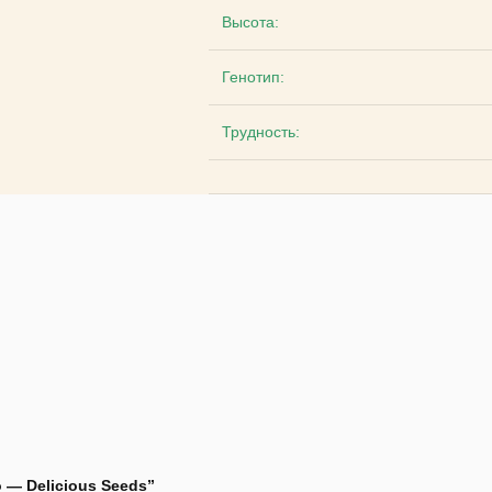
Высота:
Генотип:
Трудность:
 — Delicious Seeds”