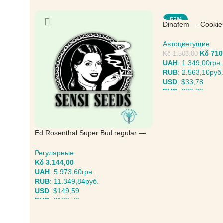
-53%
Dinafem — Cookie
Автоцветущие
Kč
710
Kč
1.503,00
UAH
:
1.349,00грн.
RUB
:
2.563,10руб.
USD
:
$33,78
EUR
:
€29,29
ВЫБЕРИТЕ ПАРА
Ed Rosenthal Super Bud regular —
Sensi Seeds
Регулярные
Kč
3.144,00
UAH
:
5.973,60грн.
RUB
:
11.349,84руб.
USD
:
$149,59
EUR
:
€129,70
ВЫБЕРИТЕ ПАРАМЕТРЫ