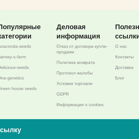
Популярные
Деловая
Полез
категории
информация
ссылк
Anaconda-seeds
Отказ от договора купли-
О нас
продажи
arney-s-farm
Контакты
Политика возврата
elicious-seeds
Доставка
Протокол жалобы
na-genetics
Блог
Условия торговли
reen house seeds
GDPR
Информация о cookies
ссылку