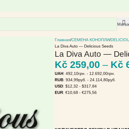
Магаз
Главная
СЕМЕНА КОНОПЛИ
DELICIO
La Diva Auto — Delicious Seeds
La Diva Auto — Del
Kč
259,00
–
Kč
6
UAH
:
492,10грн.
-
12.692,00грн.
RUB
:
934,99руб.
-
24.114,80руб.
USD
:
$12,32
-
$317,84
EUR
:
€10,68
-
€275,56