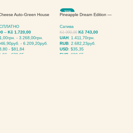
-25%
Cheese Auto-Green House
Pineapple Dream Edition —
Kannabia Seeds
БЕСПЛАТНО
Сатива
00
–
Kč
1.720,00
Kč
743,00
Kč
990,00
1,00грн.
-
3.268,00грн.
UAH
:
1.411,70грн.
046,90руб.
-
6.209,20руб.
RUB
:
2.682,23руб.
3,80
-
$81,84
USD
:
$35,35
1,96
-
€70,95
EUR
:
€30,65
ИТЕ ПАРАМЕТРЫ
ВЫБЕРИТЕ ПАРАМЕТРЫ