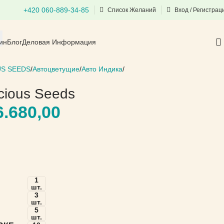
+420 060-889-34-85
Список Желаний
Вход / Регистрац
ин
Блог
Деловая Информация
US SEEDS
Автоцветущие
Авто Индика
icious Seeds
.680,00
1
шт.
3
шт.
5
шт.