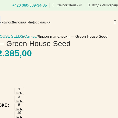
+420 060-889-34-85
Список Желаний
Вход / Регистрац
ин
Блог
Деловая Информация
OUSE SEEDS
Сатива
Лимон и апельсин — Green House Seed
— Green House Seed
.385,00
1
шт.
3
шт.
5
ВКЕ
шт.
10
шт.