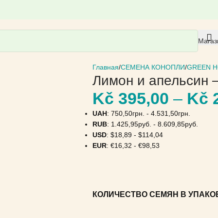
Магаз
Главная
СЕМЕНА КОНОПЛИ
GREEN H
Лимон и апельсин 
Kč
395,00
–
Kč
2
UAH
:
750,50грн.
-
4.531,50грн.
RUB
:
1.425,95руб.
-
8.609,85руб.
USD
:
$18,89
-
$114,04
EUR
:
€16,32
-
€98,53
КОЛИЧЕСТВО СЕМЯН В УПАКО