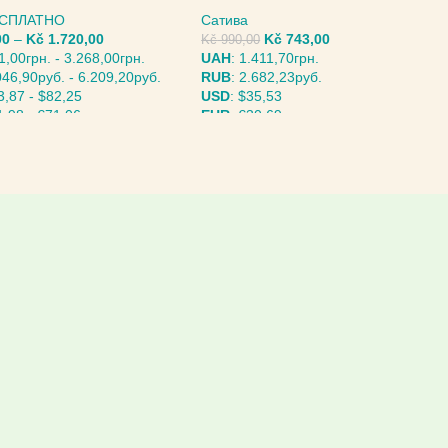
БЕСПЛАТНО
Сатива
00
–
Kč
1.720,00
Kč
743,00
Kč
990,00
1,00грн.
-
3.268,00грн.
UAH
:
1.411,70грн.
046,90руб.
-
6.209,20руб.
RUB
:
2.682,23руб.
3,87
-
$82,25
USD
:
$35,53
1,98
-
€71,06
EUR
:
€30,69
ИТЕ ПАРАМЕТРЫ
ВЫБЕРИТЕ ПАРАМЕТРЫ