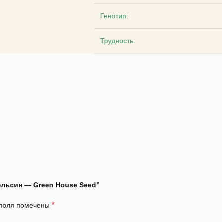
Генотип:
Трудность:
ельсин — Green House Seed”
*
 поля помечены