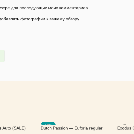
раузере для последующих моих комментариев.
 добавлять фотографии к вашему обзору.
-18%
s Auto (SALE)
Dutch Passion — Euforia regular
Exodus 
(SALE)
Seed