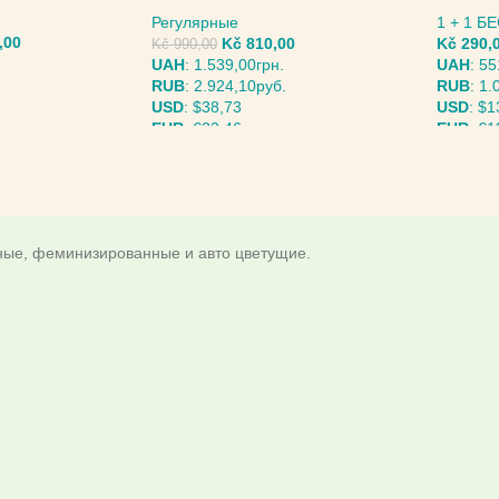
Регулярные
1 + 1 
,00
Kč
810,00
Kč
290,
Kč
990,00
UAH
:
1.539,00грн.
UAH
:
55
RUB
:
2.924,10руб.
RUB
:
1.
USD
:
$38,73
USD
:
$1
EUR
:
€33,46
EUR
:
€1
МЕТРЫ
ВЫБЕРИТЕ ПАРАМЕТРЫ
ВЫБЕР
дные, феминизированные и авто цветущие.