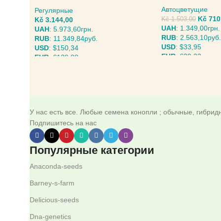
Sensi Seeds
Автоцветущие
Регулярные
Kč
710
Kč
3.144,00
Kč
1.503,00
UAH
:
1.349,00грн.
UAH
:
5.973,60грн.
RUB
:
2.563,10руб.
RUB
:
11.349,84руб.
USD
:
$33,95
USD
:
$150,34
EUR
:
€29,33
EUR
:
€129,88
ВЫБЕРИТЕ ПАРА
ВЫБЕРИТЕ ПАРАМЕТРЫ
У нас есть все. Любые семена конопли ; обычные, гибри
Подпишитесь на нас
Популярные категории
Anaconda-seeds
Barney-s-farm
Delicious-seeds
Dna-genetics