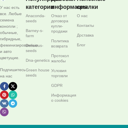
категории
информация
ссылки
У нас есть
все. Любые
Anaconda-
Отказ от
О нас
семена
seeds
договора
Контакты
купли-
конопли ;
Barney-s-
продажи
обычные,
Доставка
farm
гибридные,
Политика
Блог
феминизированные
Delicious-
возврата
seeds
и авто
Протокол
цветущие.
Dna-genetics
жалобы
Подпишитесь
Green house
Условия
seeds
торговли
на нас
GDPR
Информация
о cookies