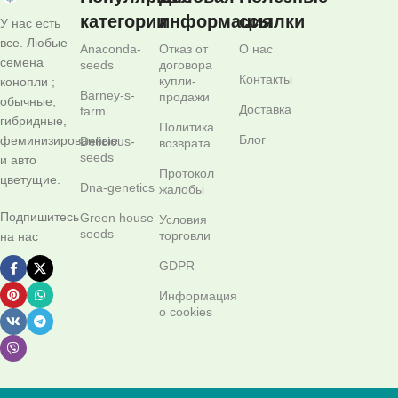
категории
информация
ссылки
У нас есть
все. Любые
Anaconda-
Отказ от
О нас
семена
seeds
договора
Контакты
купли-
конопли ;
Barney-s-
продажи
обычные,
Доставка
farm
гибридные,
Политика
Блог
феминизированные
Delicious-
возврата
seeds
и авто
Протокол
цветущие.
Dna-genetics
жалобы
Подпишитесь
Green house
Условия
seeds
торговли
на нас
GDPR
Информация
о cookies