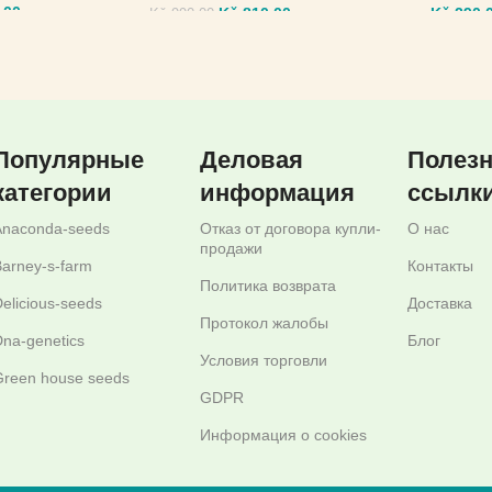
,00
Kč
810,00
Kč
290,
Kč
990,00
МЕТРЫ
ВЫБЕРИТЕ ПАРАМЕТРЫ
ВЫБЕР
Популярные
Деловая
Полез
категории
информация
ссылк
Anaconda-seeds
Отказ от договора купли-
О нас
продажи
arney-s-farm
Контакты
Политика возврата
elicious-seeds
Доставка
Протокол жалобы
na-genetics
Блог
Условия торговли
reen house seeds
GDPR
Информация о cookies