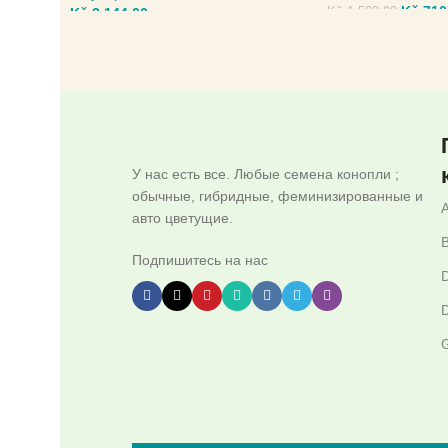
Kč
710
Kč
3.144,00
Kč
1.503,00
ВЫБЕРИТЕ ПАРА
ВЫБЕРИТЕ ПАРАМЕТРЫ
У нас есть все. Любые семена конопли ;
обычные, гибридные, феминизированные и
авто цветущие.
B
Подпишитесь на нас
D
D
G