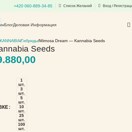
+420 060-889-34-85
Список Желаний
Вход / Регистрац
ин
Блог
Деловая Информация
KANNABIA
Гибриды
Mimosa Dream — Kannabia Seeds
annabia Seeds
.880,00
1
шт.
3
шт.
5
шт.
10
ВКЕ
шт.
25
шт.
100
шт.