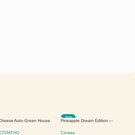
-25%
Cheese Auto-Green House
Pineapple Dream Edition —
Kannabia Seeds
БЕСПЛАТНО
Сатива