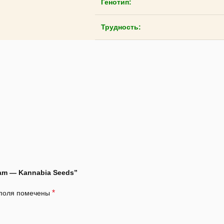
Генотип:
Трудность:
am — Kannabia Seeds”
*
 поля помечены