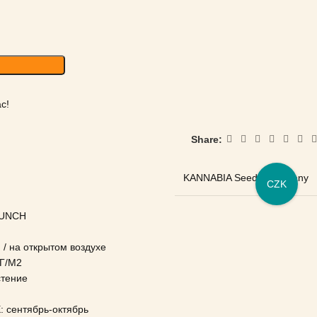
с!
Share:
KANNABIA Seeds Company
CZK
PUNCH
/ на открытом воздухе
Г/М2
тение
сентябрь-октябрь