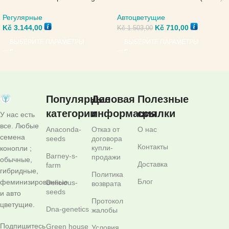
— Sensi Seeds
Автоцветущие
Регулярные
Kč
710,00
Kč
3.144,00
Kč
1.503,00
ВЫБЕРИТЕ ПАРАМЕТРЫ
ВЫБЕРИТЕ ПАРАМЕТРЫ
Популярные
Деловая
Полезные
категории
информация
ссылки
У нас есть
все. Любые
Anaconda-
Отказ от
О нас
семена
seeds
договора
Контакты
купли-
конопли ;
Barney-s-
продажи
обычные,
Доставка
farm
гибридные,
Политика
Блог
феминизированные
Delicious-
возврата
seeds
и авто
Протокол
цветущие.
Dna-genetics
жалобы
Подпишитесь
Green house
Условия