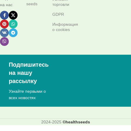
seeds
торговли
на нас
GDPR
Информация
о cookies
Подпишитесь
на нашу
рассылку
Узнайте первыми о
всех новостях
2024-2025
©healthseeds