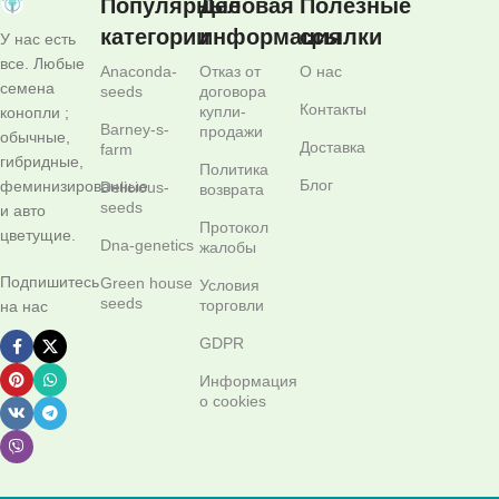
Популярные
Деловая
Полезные
категории
информация
ссылки
У нас есть
все. Любые
Anaconda-
Отказ от
О нас
семена
seeds
договора
Контакты
купли-
конопли ;
Barney-s-
продажи
обычные,
Доставка
farm
гибридные,
Политика
Блог
феминизированные
Delicious-
возврата
seeds
и авто
Протокол
цветущие.
Dna-genetics
жалобы
Подпишитесь
Green house
Условия
seeds
торговли
на нас
GDPR
Информация
о cookies