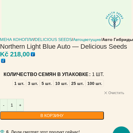
МЕНА КОНОПЛИ
DELICIOUS SEEDS
Автоцветущие
Авто Гибриды
Northern Light Blue Auto — Delicious Seeds
Kč
218,00
КОЛИЧЕСТВО СЕМЯН В УПАКОВКЕ
1 ШТ.
1 шт.
3 шт.
5 шт.
10 шт.
25 шт.
100 шт.
Очистить
В КОРЗИНУ
6
Люди смотрят этот продукт сейчас!