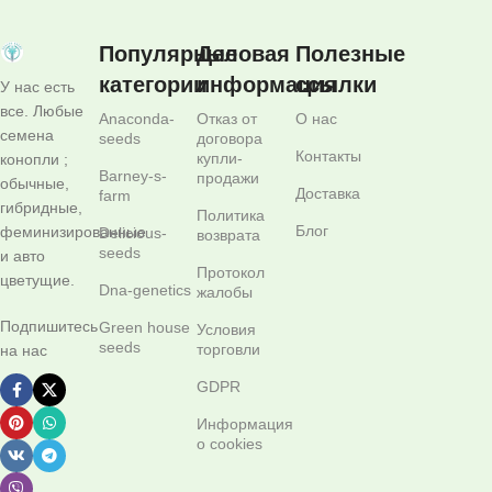
Популярные
Деловая
Полезные
категории
информация
ссылки
У нас есть
все. Любые
Anaconda-
Отказ от
О нас
семена
seeds
договора
Контакты
купли-
конопли ;
Barney-s-
продажи
обычные,
Доставка
farm
гибридные,
Политика
Блог
феминизированные
Delicious-
возврата
seeds
и авто
Протокол
цветущие.
Dna-genetics
жалобы
Подпишитесь
Green house
Условия
seeds
торговли
на нас
GDPR
Информация
о cookies