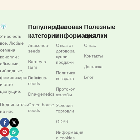
Популярные
Деловая
Полезные
категории
информация
ссылки
У нас есть
все. Любые
Anaconda-
Отказ от
О нас
семена
seeds
договора
Контакты
купли-
конопли ;
Barney-s-
продажи
обычные,
Доставка
farm
гибридные,
Политика
Блог
феминизированные
Delicious-
возврата
seeds
и авто
Протокол
цветущие.
Dna-genetics
жалобы
Подпишитесь
Green house
Условия
seeds
торговли
на нас
GDPR
Информация
о cookies