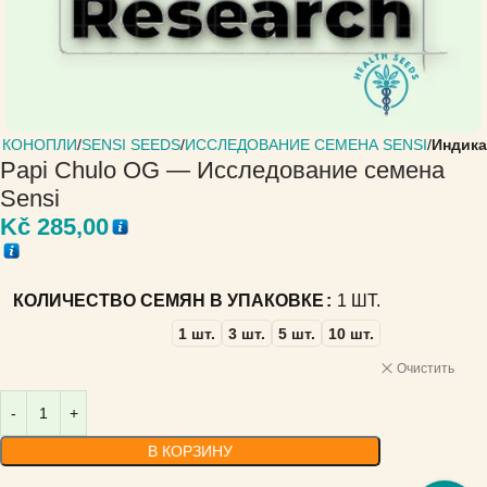
 КОНОПЛИ
SENSI SEEDS
ИССЛЕДОВАНИЕ СЕМЕНА SENSI
Индика
Papi Chulo OG — Исследование семена
Sensi
Kč
285,00
КОЛИЧЕСТВО СЕМЯН В УПАКОВКЕ
1 ШТ.
1 шт.
3 шт.
5 шт.
10 шт.
Очистить
В КОРЗИНУ