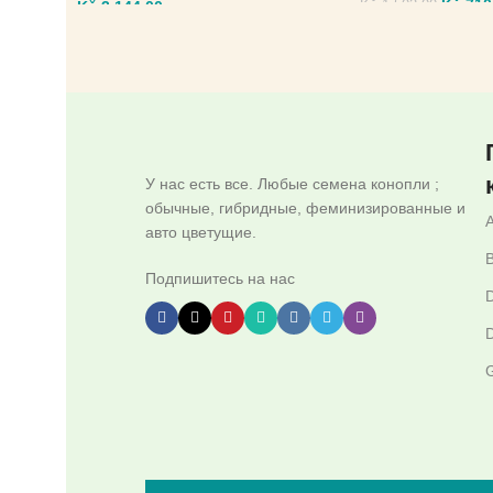
Kč
710
Kč
3.144,00
Kč
1.503,00
ВЫБЕРИТЕ ПАРА
ВЫБЕРИТЕ ПАРАМЕТРЫ
У нас есть все. Любые семена конопли ;
обычные, гибридные, феминизированные и
авто цветущие.
B
Подпишитесь на нас
D
D
G