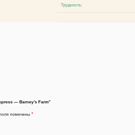
Трудность:
xpress — Barney’s Farm”
*
 поля помечены