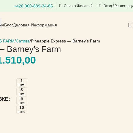
+420 060-889-34-85
Список Желаний
Вход / Регистрац
ин
Блог
Деловая Информация
S FARM
Сатива
Pineapple Express — Barney’s Farm
— Barney’s Farm
.510,00
1
шт.
3
шт.
5
ВКЕ
шт.
10
шт.