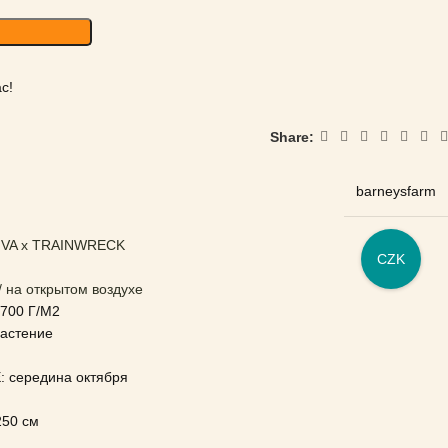
с!
Share:
barneysfarm
IVA x TRAINWRECK
CZK
 на открытом воздухе
00 Г/М2
астение
середина октября
50 см