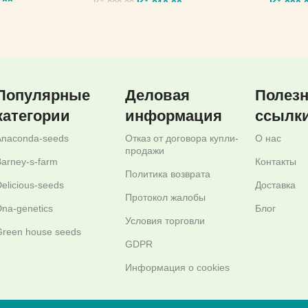
,00
Kč
810,00
Kč
290,
Kč
990,00
МЕТРЫ
ВЫБЕРИТЕ ПАРАМЕТРЫ
ВЫБЕР
Популярные
Деловая
Полез
категории
информация
ссылк
Anaconda-seeds
Отказ от договора купли-
О нас
продажи
arney-s-farm
Контакты
Политика возврата
elicious-seeds
Доставка
Протокол жалобы
na-genetics
Блог
Условия торговли
reen house seeds
GDPR
Информация о cookies