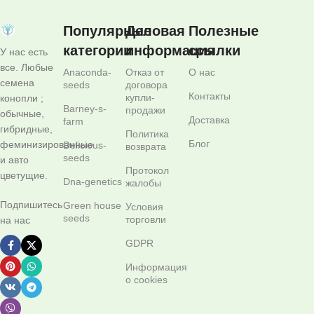
Популярные
Деловая
Полезные
категории
информация
ссылки
У нас есть
все. Любые
Anaconda-
Отказ от
О нас
семена
seeds
договора
Контакты
купли-
конопли ;
Barney-s-
продажи
обычные,
Доставка
farm
гибридные,
Политика
Блог
феминизированные
Delicious-
возврата
seeds
и авто
Протокол
цветущие.
Dna-genetics
жалобы
Подпишитесь
Green house
Условия
seeds
торговли
на нас
GDPR
Информация
о cookies