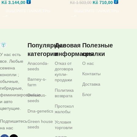
Kč
710,00
Kč
3.144,00
Kč
1.503,00
ВЫБЕРИТЕ ПАРАМЕТРЫ
ВЫБЕРИТЕ ПАРАМЕТРЫ
Популярные
Деловая
Полезные
категории
информация
ссылки
У нас есть
все. Любые
Anaconda-
Отказ от
О нас
семена
seeds
договора
Контакты
купли-
конопли ;
Barney-s-
продажи
обычные,
Доставка
farm
гибридные,
Политика
Блог
феминизированные
Delicious-
возврата
seeds
и авто
Протокол
цветущие.
Dna-genetics
жалобы
Подпишитесь
Green house
Условия
seeds
торговли
на нас