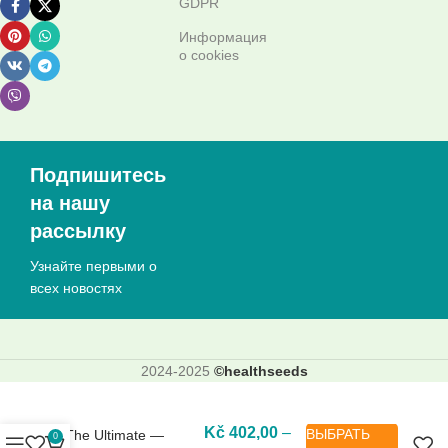
GDPR
Информация
о cookies
Подпишитесь
на нашу
рассылку
Узнайте первыми о
всех новостях
2024-2025
©healthseeds
Kč
402,00
–
ВЫБРАТЬ
The Ultimate —
0