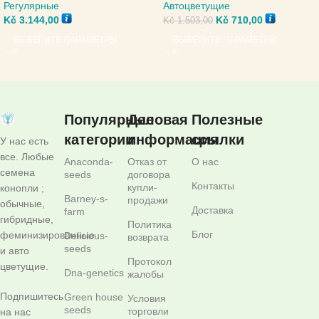
Автоцветущие
Регулярные
Kč
710,00
Kč
3.144,00
Kč
1.503,00
ВЫБЕРИТЕ ПАРАМЕТРЫ
ВЫБЕРИТЕ ПАРАМЕТРЫ
Популярные
Деловая
Полезные
категории
информация
ссылки
У нас есть
все. Любые
Anaconda-
Отказ от
О нас
семена
seeds
договора
Контакты
купли-
конопли ;
Barney-s-
продажи
обычные,
Доставка
farm
гибридные,
Политика
Блог
феминизированные
Delicious-
возврата
seeds
и авто
Протокол
цветущие.
Dna-genetics
жалобы
Подпишитесь
Green house
Условия
seeds
торговли
на нас